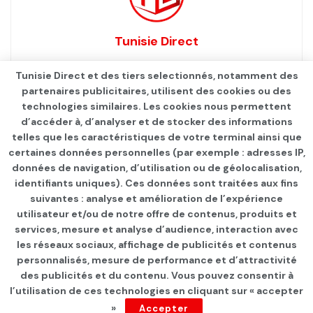
Tunisie Direct
Tunisie Direct et des tiers selectionnés, notamment des
partenaires publicitaires, utilisent des cookies ou des
technologies similaires. Les cookies nous permettent
d’accéder à, d’analyser et de stocker des informations
telles que les caractéristiques de votre terminal ainsi que
certaines données personnelles (par exemple : adresses IP,
données de navigation, d’utilisation ou de géolocalisation,
identifiants uniques). Ces données sont traitées aux fins
suivantes : analyse et amélioration de l’expérience
Page d'accueil
SANTÉ
Infos Covid
utilisateur et/ou de notre offre de contenus, produits et
services, mesure et analyse d’audience, interaction avec
Covid-19 : Le taux de
les réseaux sociaux, affichage de publicités et contenus
positivité des tests s’établit
personnalisés, mesure de performance et d’attractivité
des publicités et du contenu. Vous pouvez consentir à
à moins de 15%
l’utilisation de ces technologies en cliquant sur « accepter
»
Accepter