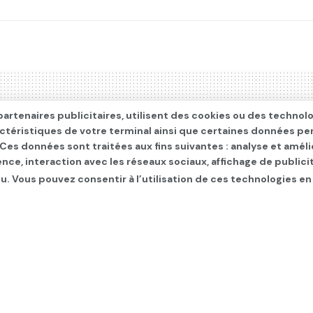
artenaires publicitaires, utilisent des cookies ou des technol
actéristiques de votre terminal ainsi que certaines données pe
. Ces données sont traitées aux fins suivantes : analyse et améli
ence, interaction avec les réseaux sociaux, affichage de publi
u. Vous pouvez consentir à l’utilisation de ces technologies en
oi en cassation: L’ex-pr
condamné à un an de pri