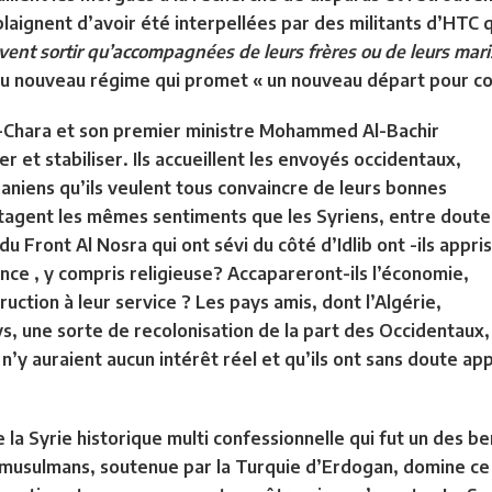
plaignent d’avoir été interpellées par des militants d’HTC q
ent sortir qu’accompagnées de leurs frères ou de leurs mari
 nouveau régime qui promet « un nouveau départ pour constr
-Chara et son premier ministre Mohammed Al-Bachir
r et stabiliser. Ils accueillent les envoyés occidentaux,
Iraniens qu’ils veulent tous convaincre de leurs bonnes
tagent les mêmes sentiments que les Syriens, entre doute
du Front Al Nosra qui ont sévi du côté d’Idlib ont -ils appris
ance , y compris religieuse? Accapareront-ils l’économie,
ruction à leur service ? Les pays amis, dont l’Algérie,
s, une sorte de recolonisation de la part des Occidentaux,
 n’y auraient aucun intérêt réel et qu’ils ont sans doute app
 la Syrie historique multi confessionnelle qui fut un des b
 musulmans, soutenue par la Turquie d’Erdogan, domine ce 