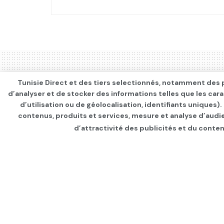
Tunisie Direct et des tiers selectionnés, notamment des p
d’analyser et de stocker des informations telles que les car
d’utilisation ou de géolocalisation, identifiants uniques)
contenus, produits et services, mesure et analyse d’audi
d’attractivité des publicités et du conten
Page d'accueil
INTERNATIONAL
Rejet de son pourv
Nicolas Sarkozy, 