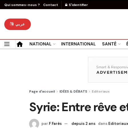
Qui sommes-nous ?
Contact
S'identifier
عربي
NATIONAL
INTERNATIONAL
SANTÉ
Page d'accueil
IDÉES & DÉBATS
Editoriaux
Syrie: Entre rêve et
par
F Farès
depuis 2 ans
dans
Editoriau