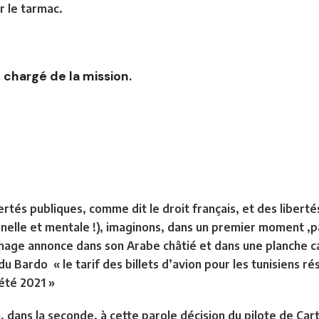
ur le tarmac.
e chargé de la mission.
ertés publiques, comme dit le droit français, et des liberté
nnelle et mentale !), imaginons, dans un premier moment ,p
thage
annonce dans son Arabe châtié et dans une planche ca
 du Bardo
« le tarif des billets d’avion pour les tunisiens ré
 été 2021 »
on, dans la seconde, à cette parole décision du pilote de Ca