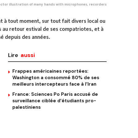
ctor illustration of many hands with microphones, recorders
 à tout moment, sur tout fait divers local ou
s au retour estival de ses compatriotes, et à
ché depuis des années.
Lire
aussi
Frappes américaines reportées:
Washington a consommé 80% de ses
meilleurs intercepteurs face à l’Iran
France: Sciences Po Paris accusé de
surveillance ciblée d’étudiants pro-
palestiniens