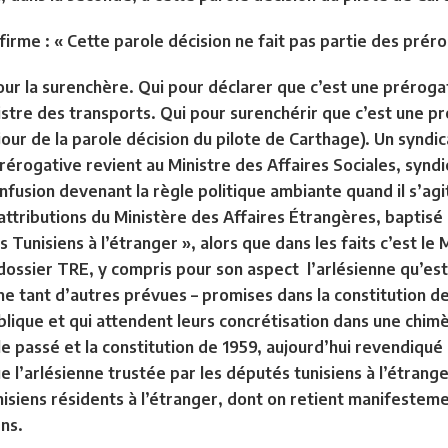
irme : « Cette parole décision ne fait pas partie des prér
r la surenchère. Qui pour déclarer que c’est une préroga
istre des transports. Qui pour surenchérir que c’est une p
le jour de la parole décision du pilote de Carthage). Un synd
érogative revient au Ministre des Affaires Sociales, syndic
onfusion devenant la règle politique ambiante quand il s’ag
es attributions du Ministère des Affaires Étrangères, bapt
 Tunisiens à l’étranger », alors que dans les faits c’est le 
 dossier TRE, y compris pour son aspect l’arlésienne qu’es
me tant d’autres prévues – promises dans la constitution de
lique et qui attendent leurs concrétisation dans une chimè
e passé et la constitution de 1959, aujourd’hui revendiqué
 l’arlésienne trustée par les députés tunisiens à l’étrange
nisiens résidents à l’étranger, dont on retient manifesteme
ens.