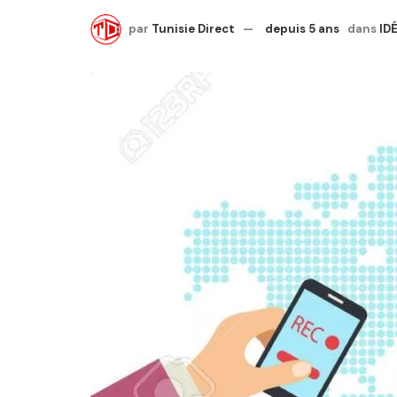
par
Tunisie Direct
depuis 5 ans
dans
ID