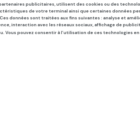
artenaires publicitaires, utilisent des cookies ou des technol
actéristiques de votre terminal ainsi que certaines données pe
. Ces données sont traitées aux fins suivantes : analyse et améli
ence, interaction avec les réseaux sociaux, affichage de publi
u. Vous pouvez consentir à l’utilisation de ces technologies en
utnik V, autorisé en Tun
fos Covid
,
Les infos du jour
,
Politique
,
SLIDER