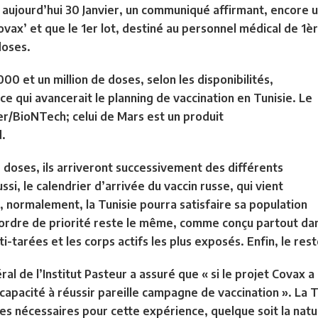
, aujourd’hui 30 Janvier, un communiqué affirmant, encore un
vax’ et que le 1er lot, destiné au personnel médical de 1ère
doses.
000 et un million de doses, selon les disponibilités,
 ce qui avancerait le planning de vaccination en Tunisie. Le
zer/BioNTech; celui de Mars est un produit
d
.
e doses, ils arriveront successivement des différents
ssi, le calendrier d’arrivée du vaccin russe, qui vient
 normalement, la Tunisie pourra satisfaire sa population
 L’ordre de priorité reste le même, comme conçu partout da
i-tarées et les corps actifs les plus exposés. Enfin, le re
al de l’Institut Pasteur a assuré que « si le projet Covax a
 capacité à réussir pareille campagne de vaccination ». La 
s nécessaires pour cette expérience, quelque soit la natur