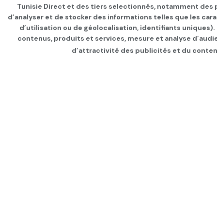
Tunisie Direct et des tiers selectionnés, notamment des p
d’analyser et de stocker des informations telles que les car
d’utilisation ou de géolocalisation, identifiants uniques)
contenus, produits et services, mesure et analyse d’audi
d’attractivité des publicités et du conten
Page d'accueil
SANTÉ
Infos Covid
Le vaccin russe Sp
par
Tunisie Direct
depuis 6 ans
dans
In