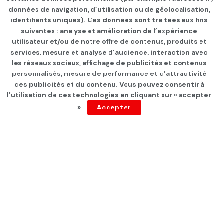
données de navigation, d’utilisation ou de géolocalisation,
identifiants uniques). Ces données sont traitées aux fins
suivantes : analyse et amélioration de l’expérience
NON CLASSÉ
utilisateur et/ou de notre offre de contenus, produits et
Nouvel ordre d’évacuation: Les opérations
services, mesure et analyse d’audience, interaction avec
humanitaires de l’ONU à Gaza à l’arrêt
les réseaux sociaux, affichage de publicités et contenus
personnalisés, mesure de performance et d’attractivité
DEPUIS 2 ANS
des publicités et du contenu. Vous pouvez consentir à
l’utilisation de ces technologies en cliquant sur « accepter
»
Accepter
LES INFOS DU JOUR
ISIE-Zenaidi: Le Tribunal administratif rendra son
verdict le 18 août
DEPUIS 2 ANS