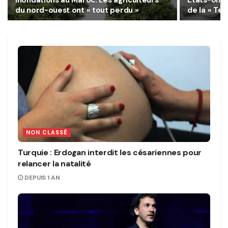
Inondations au Maroc: Les agriculteurs
Etats-Unis
du nord-ouest ont « tout perdu »
de la « Te
NON CLASSÉ
Turquie : Erdogan interdit les césariennes pour
relancer la natalité
DEPUIS 1 AN