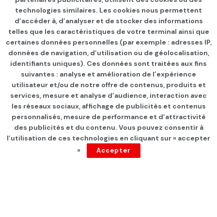
technologies similaires. Les cookies nous permettent
d’accéder à, d’analyser et de stocker des informations
telles que les caractéristiques de votre terminal ainsi que
certaines données personnelles (par exemple : adresses IP,
données de navigation, d’utilisation ou de géolocalisation,
identifiants uniques). Ces données sont traitées aux fins
suivantes : analyse et amélioration de l’expérience
Page d'accueil
CULTURE
utilisateur et/ou de notre offre de contenus, produits et
services, mesure et analyse d’audience, interaction avec
Le documentaire sur la
les réseaux sociaux, affichage de publicités et contenus
bataille de Somalie «
personnalisés, mesure de performance et d’attractivité
des publicités et du contenu. Vous pouvez consentir à
Surviving black hawk down »
l’utilisation de ces technologies en cliquant sur « accepter
»
Accepter
sur Netflix à partir du 10
février 2025
par
Waley Eddine Messaoudi
depuis 1 an