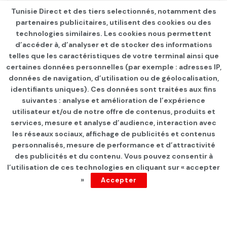
Tunisie Direct et des tiers selectionnés, notamment des
partenaires publicitaires, utilisent des cookies ou des
technologies similaires. Les cookies nous permettent
d’accéder à, d’analyser et de stocker des informations
telles que les caractéristiques de votre terminal ainsi que
certaines données personnelles (par exemple : adresses IP,
données de navigation, d’utilisation ou de géolocalisation,
identifiants uniques). Ces données sont traitées aux fins
suivantes : analyse et amélioration de l’expérience
Page d'accueil
INTERNATIONAL
utilisateur et/ou de notre offre de contenus, produits et
services, mesure et analyse d’audience, interaction avec
Tunisie: Manifestation de
les réseaux sociaux, affichage de publicités et contenus
soutien à la Palestine
personnalisés, mesure de performance et d’attractivité
des publicités et du contenu. Vous pouvez consentir à
devant l’ambassade
l’utilisation de ces technologies en cliquant sur « accepter
»
Accepter
américaine
par
Tunisie Direct
depuis 3 ans